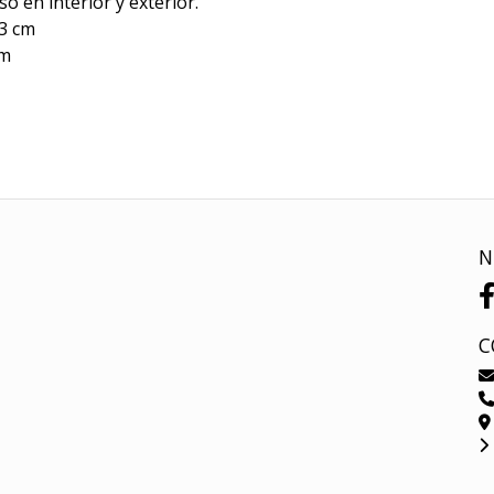
o en interior y exterior.
23 cm
cm
N
C