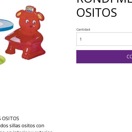
OSITOS
Cantidad
C
S OSITOS
os sillas ositos con