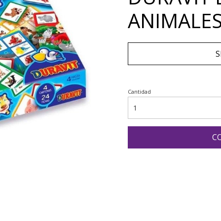
ANIMALE
S
Cantidad
C