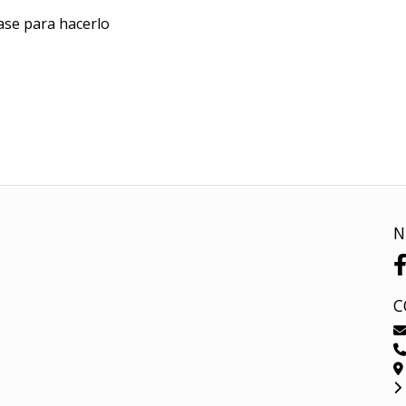
ase para hacerlo
N
C