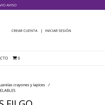
VIO AVISO
CREAR CUENTA
INICIAR SESIÓN
ACTO
0
uarelas crayones y lapices
RELABLES
S FILGO