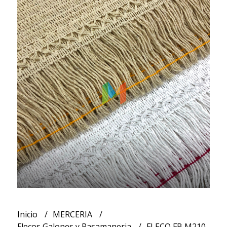
Inicio
MERCERIA
Flecos Galones y Pasamaneria
FLECO FB M210